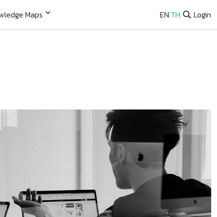
wledge Maps
EN
|
TH
Login