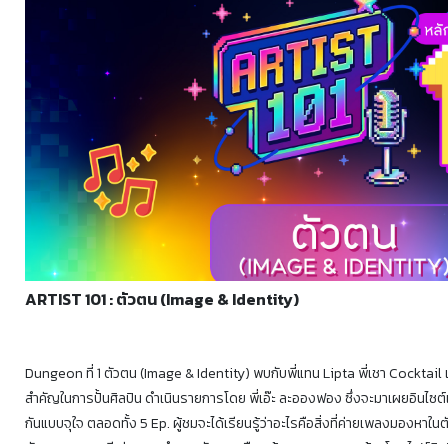
ARTIST 101 : ตัวตน (Image & Identity)
Dungeon ที่ 1 ตัวตน (Image & Identity) พบกับพี่แทน Lipta พี่เชา Cocktail
สำคัญในการปั้นศิลปิน ดำเนินรายการโดย พี่เอ๊ะ ละอองฟอง ซึ่งจะมาเผยอินไซ
กันแบบจุใจ ตลอดทั้ง 5 Ep. ผู้ชมจะได้เรียนรู้ว่าอะไรคือสิ่งที่ค่ายเพลงมองหาใ