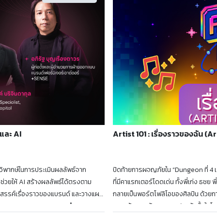
ีและ AI
Artist 101 : เรื่องราวของฉัน (A
งวิพากษ์ในการประเมินผลลัพธ์จาก
ปิดท้ายการผจญภัยใน “Dungeon ที่ 4 เร
ที่ช่วยให้ AI สร้างผลลัพธ์ได้ตรงตาม
ที่มีคาแรกเตอร์โดดเด่น ทั้งพี่เก่ง ธชย พ
างสรรค์เรื่องราวของแบรนด์ และวางแผน
กลายเป็นพอร์ตโฟลิโอของศิลปิน ด้วยก
 Image Generator และการกำหนด
การสร้างและรักษาฐานแฟนคลับทั้งในโล