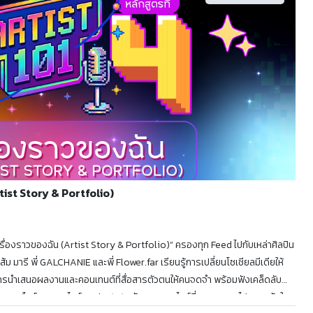
rtist Story & Portfolio)
ื่องราวของฉัน (Artist Story & Portfolio)” ครองทุก Feed ไปกับเหล่าศิลปิน
ี่ส้ม มารี พี่ GALCHANIE และพี่ Flower.far เรียนรู้การเปลี่ยนโซเชียลมีเดียให้
ารนำเสนอผลงานและคอนเทนต์ที่สื่อสารตัวตนให้คนจดจำ พร้อมฟังเคล็ดลับ
กออฟไลน์และออนไลน์ Artist 101 หลักสูตรออนไลน์ที่จะพาทุกคนไปผจญภัยใน