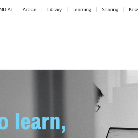
MD AI
|
Article
|
Library
|
Learning
|
Sharing
|
Kno