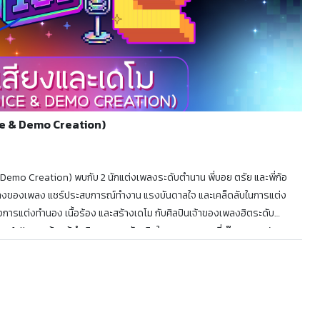
ice & Demo Creation)
 Demo Creation) พบกับ 2 นักแต่งเพลงระดับตำนาน พี่บอย ตรัย และพี่ก้อ
้างของเพลง แชร์ประสบการณ์ทำงาน แรงบันดาลใจ และเคล็ดลับในการแต่ง
ั้งการแต่งทำนอง เนื้อร้อง และสร้างเดโม กับศิลปินเจ้าของเพลงฮิตระดับ
llow fellow พร้อมผู้ดำเนินรายการตัวจริงในวงการเพลง พี่เอ๊ะ ละอองฟอง ดูจบ
st 101 หลักสูตรออนไลน์ที่จะพาทุกคนไปผจญภัยในวงการดนตรีเพื่อตามหา
เดินทางไปกับ พี่เอ๊ะ ละอองฟอง ร่วมเรียนรู้และรับภารกิจจากเหล่า Expert
สมความรู้ ฝึกฝนทักษะ และ Level Up สู่การเป็นศิลปินไปด้วยกัน