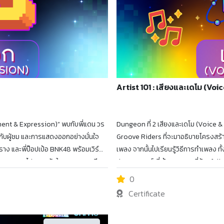
Artist 101 : เสียงและเดโม (Vo
ment & Expression)” พบกับพี่แดน วร
Dungeon ที่ 2 เสียงและเดโม (Voice &
รกับผู้ชม และการแสดงออกอย่างมั่นใจ
Groove Riders ที่จะมาอธิบายโครงสร
อปราง และพี่ป๊อปเป้อ BNK48 พร้อมเวิร์
เพลง จากนั้นไปเรียนรู้วิธีการทำเพลง ท
ที่จะพาทุกคนไปผจญภัยในวงการดนตรี
ปรากฏการณ์ พี่เป้ MILD และพี่ข้าว fe
งฟอง ร่วมเรียนรู้และรับภารกิจจากเหล่า
แล้วอยากมีเพลงของตัวเองแน่นอน Arti
0
el Up สู่การเป็นศิลปินไปด้วยกัน
“กระดุมเม็ดแรก” ของการเป็นศิลปิน ออก
Certificate
และ Experience ประจำแต่ละด่าน เพื่อสะ