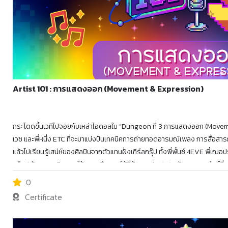
Artist 101 : การแสดงออก (Movement & Expression)
กระโดดขึ้นเวทีไปจอยกับเหล่าไอดอลใน “Dungeon ที่ 3 การแสดงออก (Move
เวช และพี่หนึ่ง ETC ที่จะมาแบ่งปันเทคนิคการถ่ายทอดอารมณ์เพลง การสื่อสา
แล้วไปเรียนรู้เสน่ห์ของศิลปินจากตัวแทนฝั่งเกิร์ลกรุ๊ป ทั้งพี่พั้นช์ 4EVE พี่เฌ
กช็อปพัฒนาบุคลิกภาพให้ทุกคนฝึกตามได้ที่บ้านArtist 101 หลักสูตรออนไลน์
เพื่อตามหา “กระดุมเม็ดแรก” ของการเป็นศิลปิน ออกเดินทางไปกับ พี่เอ๊ะ ละออ
0
Expert และ Experience ประจำแต่ละด่าน เพื่อสะสมความรู้ ฝึกฝนทักษะ และ Lev
Certificate