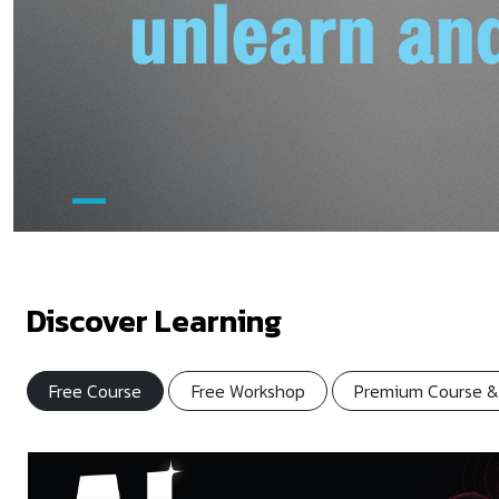
Previous
Discover Learning
Free Course
Free Workshop
Premium Course &